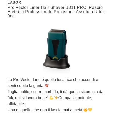
LABOR
Pro Vector Liner Hair Shaver B811 PRO, Rasoio
E
Elettrico Professionale Precisione Assoluta Ultra-
fast
I
e
La Pro Vector Line è quella tosatrice che accendi e
P
senti subito la grinta
i
Taglia pulito, scorre morbida, ti dà quella sicurezza da
c
“ok, qui si lavora bene”
Compatta, potente,
d
affidabile.
U
Una di quelle che non ti lascia mai a metà