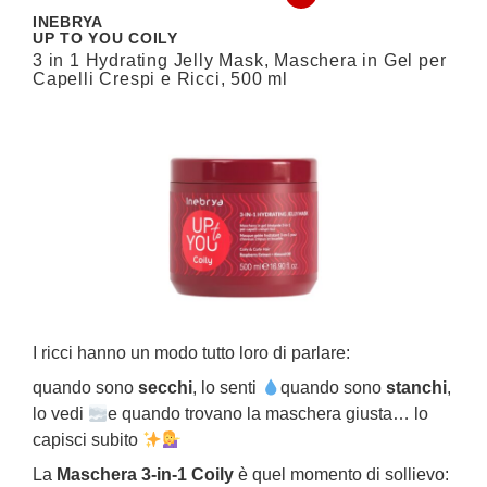
INEBRYA
I
UP TO YOU COILY
U
3 in 1 Hydrating Jelly Mask, Maschera in Gel per
R
Capelli Crespi e Ricci, 500 ml
C
I ricci hanno un modo tutto loro di parlare:
C
g
quando sono
secchi
, lo senti
quando sono
stanchi
,
d
lo vedi
e quando trovano la maschera giusta… lo
capisci subito
I
La
Maschera 3‑in‑1 Coily
è quel momento di sollievo: