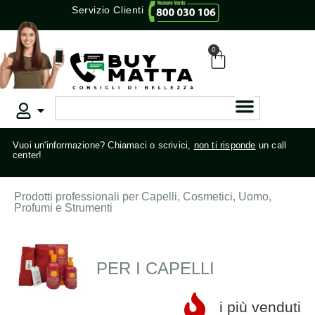
Servizio Clienti
0
Vuoi un'informazione? Chiamaci o scrivici,
non ti risponde
un call
center!
Prodotti professionali per Capelli, Cosmetici, Uomo,
Profumi e Strumenti
PER I CAPELLI
i più venduti