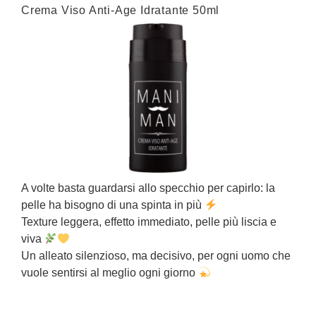
Crema Viso Anti-Age Idratante 50ml
C
A volte basta guardarsi allo specchio per capirlo: la
C
pelle ha bisogno di una spinta in più
Texture leggera, effetto immediato, pelle più liscia e
U
viva
r
Un alleato silenzioso, ma decisivo, per ogni uomo che
s
vuole sentirsi al meglio ogni giorno
È