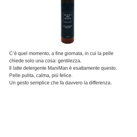
C’è quel momento, a fine giornata, in cui la pelle
L
chiede solo una cosa: gentilezza.
s
Il latte detergente ManiMan è esattamente questo.
L
Pelle pulita, calma, più felice.
o
Un gesto semplice che fa davvero la differenza.
È
l
C