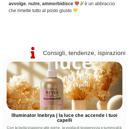
avvolge
,
nutre
,
ammorbidisce
è un abbraccio
È
che rimette tutto al posto giusto
r
v
Consigli, tendenze, ispirazioni
Illuminator Inebrya | la luce che accende i tuoi
capelli
Con la bella stagione alle porte, la voglia di leggerezza e luminosità