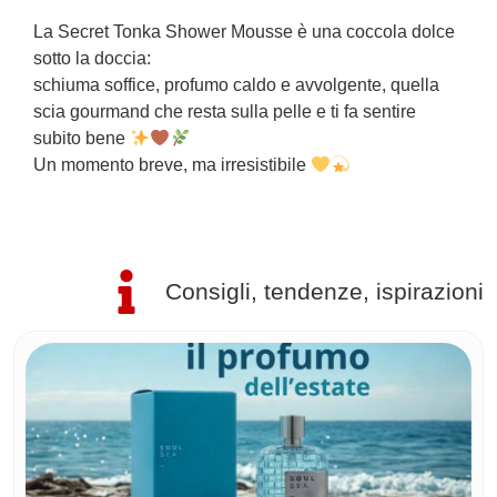
La Secret Tonka Shower Mousse è una coccola dolce
L
sotto la doccia:
f
schiuma soffice, profumo caldo e avvolgente, quella
M
scia gourmand che resta sulla pelle e ti fa sentire
c
subito bene
e
Un momento breve, ma irresistibile
U
U
Consigli, tendenze, ispirazioni