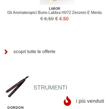
LABOR
Gli Aromaterapici Burro Labbra H072 Zenzero E Menta
€
6,50
€
4,50
scopri tutte le offerte
STRUMENTI
i più venduti
GORDON
E