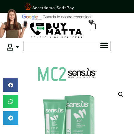
Accettiamo Carte e Bancomat
0