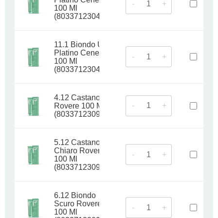
-
+
100 Ml
(8033712304793)
11.1 Biondo Ultra
Platino Cenere
-
+
100 Ml
(8033712304809)
4.12 Castano
-
+
Rovere 100 Ml
(8033712309170)
5.12 Castano
Chiaro Rovere
-
+
100 Ml
(8033712309187)
6.12 Biondo
Scuro Rovere
-
+
100 Ml