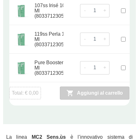
107ss Irisé 100
-
+
Ml
(8033712305394)
119ss Perla 100
-
+
Ml
(8033712305400)
Pure Booster 100
-
+
Ml
(8033712305448)
Total:
€
0,00
Aggiungi al carrello
La linea
MC2 Sens.ùs
è l’innovativo sistema di