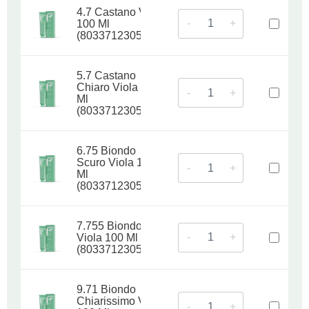
4.7 Castano Viola
-
+
100 Ml
(8033712305264)
5.7 Castano
Chiaro Viola 100
-
+
Ml
(8033712305271)
6.75 Biondo
Scuro Viola 100
-
+
Ml
(8033712305288)
7.755 Biondo
-
+
Viola 100 Ml
(8033712305295)
9.71 Biondo
Chiarissimo Viola
-
+