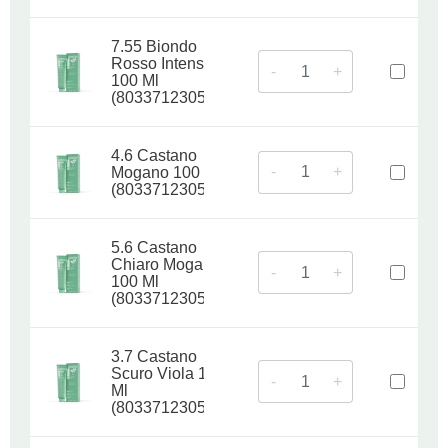
7.55 Biondo
Rosso Intenso
-
+
100 Ml
(8033712305226)
4.6 Castano
-
+
Mogano 100 Ml
(8033712305233)
5.6 Castano
Chiaro Mogano
-
+
100 Ml
(8033712305240)
3.7 Castano
Scuro Viola 100
-
+
Ml
(8033712305257)