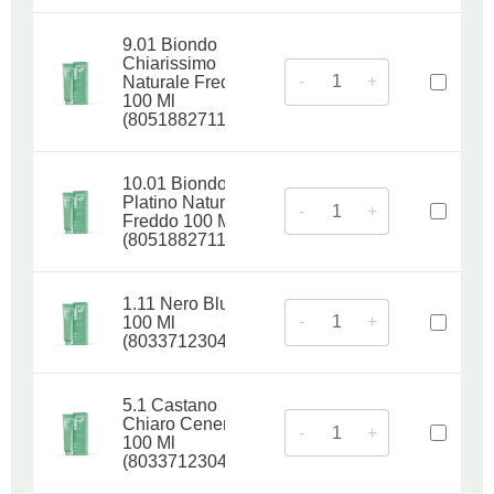
9.01 Biondo
Chiarissimo
-
+
Naturale Freddo
100 Ml
(8051882711296)
10.01 Biondo
Platino Naturale
-
+
Freddo 100 Ml
(8051882711302)
1.11 Nero Blu
-
+
100 Ml
(8033712304731)
5.1 Castano
Chiaro Cenere
-
+
100 Ml
(8033712304748)