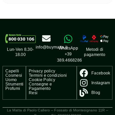
info@buymatta.it
WhatsApp
Metodi di
Lun-Ven 8.30-
+39
pagamento
18.00
389.4668286
Capelli
Privacy policy
Facebook
Cosmesi
Termini e condizioni
Uomo
Cookie Policy
Instagram
Strumenti
Consegne e
Profumi
Pagamento
Blog
Resi
La Matta di Paolo Callero – Fossato di Montesignano 11R –