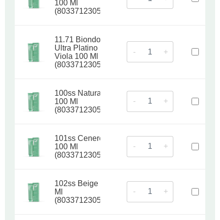
100 Ml
(8033712305301)
11.71 Biondo
Ultra Platino
-
+
Viola 100 Ml
(8033712305318)
100ss Naturale
-
+
100 Ml
(8033712305363)
101ss Cenere
-
+
100 Ml
(8033712305370)
102ss Beige 100
-
+
Ml
(8033712305387)