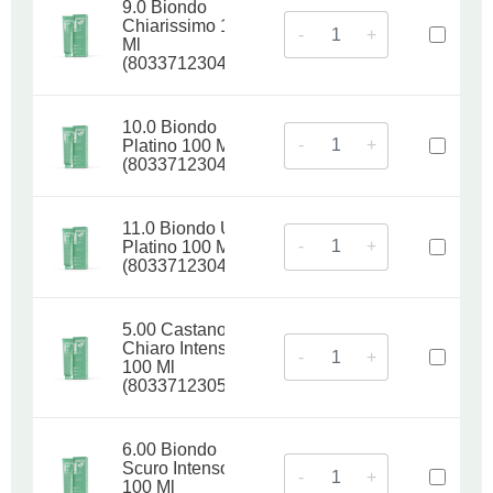
9.0 Biondo
Chiarissimo 100
-
+
Ml
(8033712304700)
10.0 Biondo
-
+
Platino 100 Ml
(8033712304717)
11.0 Biondo Ultra
-
+
Platino 100 Ml
(8033712304724)
5.00 Castano
Chiaro Intenso
-
+
100 Ml
(8033712305325)
6.00 Biondo
Scuro Intenso
-
+
100 Ml