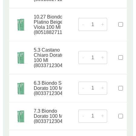
10.27 Biondo
Platino Beige
-
+
Viola 100 Ml
(8051882711333)
5.3 Castano
Chiaro Dorato
-
+
100 Ml
(8033712304946)
6.3 Biondo Scuro
-
+
Dorato 100 Ml
(8033712304953)
7.3 Biondo
-
+
Dorato 100 Ml
(8033712304960)