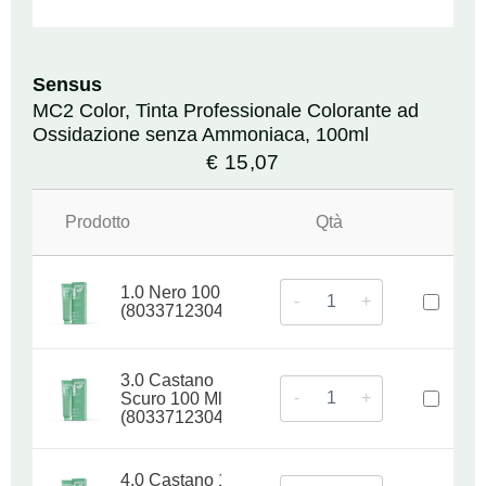
Sensus
MC2 Color, Tinta Professionale Colorante ad
Ossidazione senza Ammoniaca, 100ml
€
15,07
Prodotto
Qtà
1.0 Nero 100 Ml
-
+
(8033712304632)
3.0 Castano
-
+
Scuro 100 Ml
(8033712304649)
4.0 Castano 100