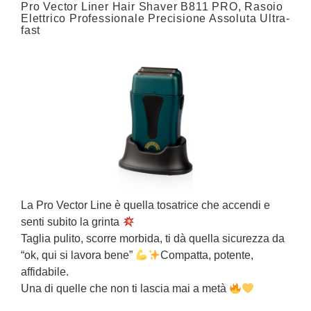
Pro Vector Liner Hair Shaver B811 PRO, Rasoio
E
Elettrico Professionale Precisione Assoluta Ultra-
fast
I
e
La Pro Vector Line è quella tosatrice che accendi e
P
senti subito la grinta
i
Taglia pulito, scorre morbida, ti dà quella sicurezza da
c
“ok, qui si lavora bene”
Compatta, potente,
d
affidabile.
U
Una di quelle che non ti lascia mai a metà
p