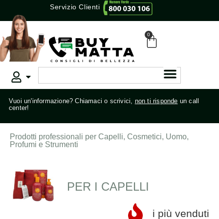
Servizio Clienti
0
Vuoi un'informazione? Chiamaci o scrivici,
non ti risponde
un call
center!
Prodotti professionali per Capelli, Cosmetici, Uomo,
Profumi e Strumenti
PER I CAPELLI
i più venduti