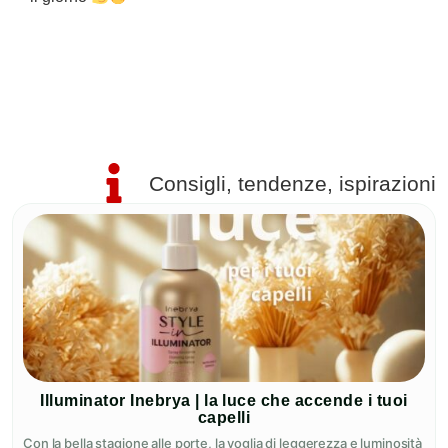
R
Consigli, tendenze, ispirazioni
Illuminator Inebrya | la luce che accende i tuoi
capelli
Con la bella stagione alle porte, la voglia di leggerezza e luminosità