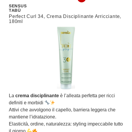
SENSUS
I
TABÙ
U
Perfect Curl 34, Crema Disciplinante Arricciante,
3
180ml
N
La
crema disciplinante
è l’alleata perfetta per ricci
C
definiti e morbidi
c
Attivi che avvolgono il capello, barriera leggera che
I
mantiene l’idratazione.
a
Elasticità, ordine, naturalezza: styling impeccabile tutto
l
il giorno