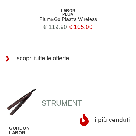
LABOR
PLUM
Plum&Go Piastra Wireless
€
119,90
€
105,00
scopri tutte le offerte
STRUMENTI
i più venduti
GORDON
E
LABOR