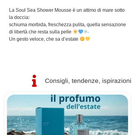
La Soul Sea Shower Mousse è un attimo di mare sotto
L
la doccia:
s
schiuma morbida, freschezza pulita, quella sensazione
s
di libertà che resta sulla pelle
s
Un gesto veloce, che sa d’estate
s
U
Consigli, tendenze, ispirazioni