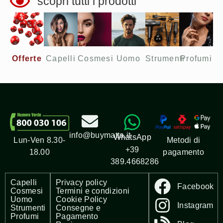
scopri tutti i prodotti
Offerte​
Capelli
Cosmesi
Uomo
Strumenti
Profumi
info@buymatta.it
WhatsApp
Metodi di
Lun-Ven 8.30-
+39
pagamento
18.00
389.4668286
Capelli
Privacy policy
Facebook
Cosmesi
Termini e condizioni
Uomo
Cookie Policy
Instagram
Strumenti
Consegne e
Profumi
Pagamento