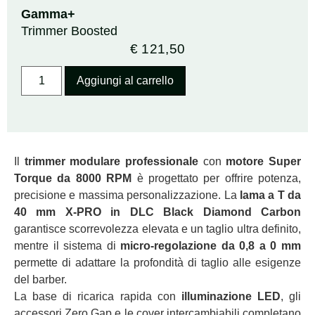
Gamma+
Trimmer Boosted
€
121,50
Aggiungi al carrello
Il
trimmer modulare professionale
con
motore Super
Torque da 8000 RPM
è progettato per offrire potenza,
precisione e massima personalizzazione. La
lama a T da
40 mm X‑PRO in DLC Black Diamond Carbon
garantisce scorrevolezza elevata e un taglio ultra definito,
mentre il sistema di
micro‑regolazione da 0,8 a 0 mm
permette di adattare la profondità di taglio alle esigenze
del barber.
La base di ricarica rapida con
illuminazione LED
, gli
accessori Zero Gap e le cover intercambiabili completano