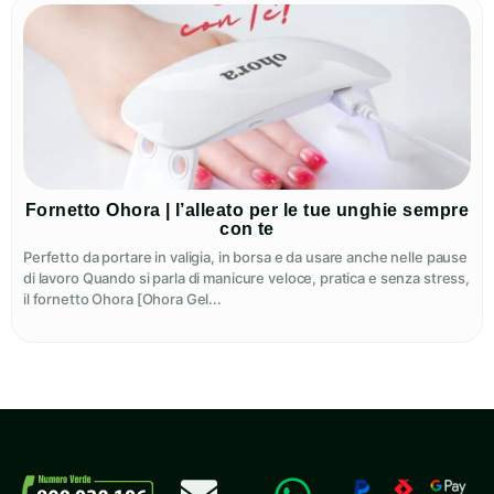
Fornetto Ohora | l’alleato per le tue unghie sempre
con te
Perfetto da portare in valigia, in borsa e da usare anche nelle pause
di lavoro Quando si parla di manicure veloce, pratica e senza stress,
il fornetto Ohora [Ohora Gel...