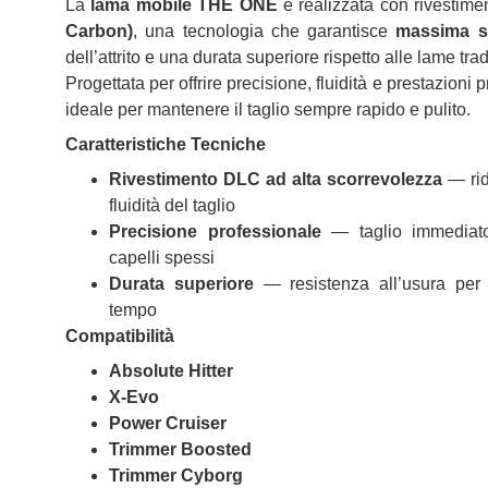
La
lama mobile THE ONE
è realizzata con rivestim
Carbon)
, una tecnologia che garantisce
massima s
dell’attrito e una durata superiore rispetto alle lame trad
Progettata per offrire precisione, fluidità e prestazioni p
ideale per mantenere il taglio sempre rapido e pulito.
Caratteristiche Tecniche
Rivestimento DLC ad alta scorrevolezza
— ridu
fluidità del taglio
Precisione professionale
— taglio immediat
capelli spessi
Durata superiore
— resistenza all’usura per p
tempo
Compatibilità
Absolute Hitter
X‑Evo
Power Cruiser
Trimmer Boosted
Trimmer Cyborg