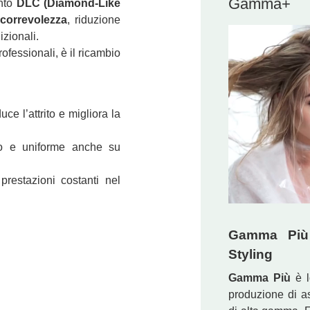
Gamma+
ento
DLC (Diamond‑Like
correvolezza
, riduzione
izionali.
rofessionali, è il ricambio
ce l’attrito e migliora la
o e uniforme anche su
restazioni costanti nel
Gamma Più 
Styling
Gamma Più
è l
produzione di asc