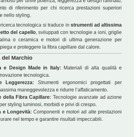
amoso per unire potenza, leggerezza e design raffinato,
nto di riferimento per chi ricerca prestazioni superiori
e nello styling.
ricerca tecnologica si traduce in
strumenti ad altissima
petto del capello
, sviluppati con tecnologie a ioni, griglie
rmalina o ceramica e motori di ultima generazione per
i piega e proteggere la fibra capillare dal calore.
a del Marchio
a e Design Made in Italy:
Materiali di alta qualità e
nnovazione tecnologica.
e Leggerezza:
Strumenti ergonomici progettati per
massima maneggevolezza e ridurre l’affaticamento.
 della Fibra Capillare:
Tecnologie avanzate ad azione
 per styling luminosi, morbidi e privi di crespo.
tà e Longevità:
Componenti e motori ad alte prestazioni
durare nel tempo e garantire risultati impeccabili.
GAMMA+
er Trimmer Ultimate 2.0 cod ALATRFIXULT
€
2