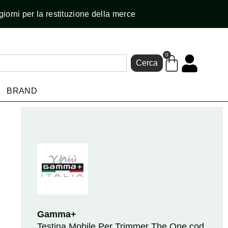
giorni per la restituzione della merce
0
Cerca
BRAND
Gamma+
Testina Mobile Per Trimmer The One cod.