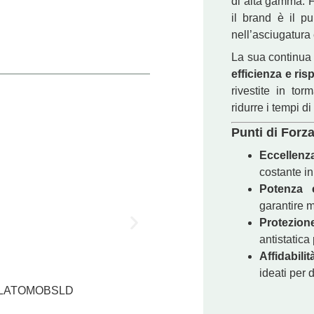
di alta gamma. F
il brand è il pu
nell’asciugatura 
La sua continua 
efficienza e ris
rivestite in to
ridurre i tempi d
Punti di Forz
Eccellenz
costante i
Potenza 
garantire 
Protezione
antistatica
Affidabili
ideati per 
d. ALATOMOBSLD
Testina Fissa P
€
27,00