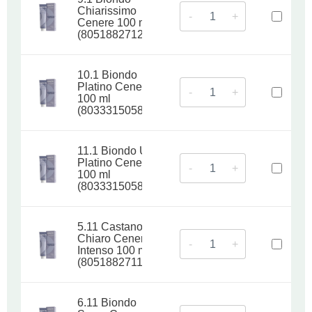
Chiarissimo
-
+
Cenere 100 ml
(8051882712514)
10.1 Biondo
Platino Cenere
-
+
100 ml
(8033315058895)
11.1 Biondo Ultra
Platino Cenere
-
+
100 ml
(8033315058888)
5.11 Castano
Chiaro Cenere
-
+
Intenso 100 ml
(8051882711982)
6.11 Biondo