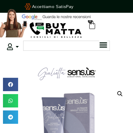
Accettiamo Carte e Bancomat
0