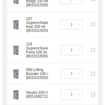
Beige 100 ml
(8033315059311)
107
Superschiarente
-
+
Irisé 100 ml
(8033315059328)
119
Superschiarente
-
+
Perla 100 ml
(8033315059335)
000 Lifting
-
+
Booster 100 ml
(8033315059342)
Neutro 100 ml
-
+
(8051882711692)