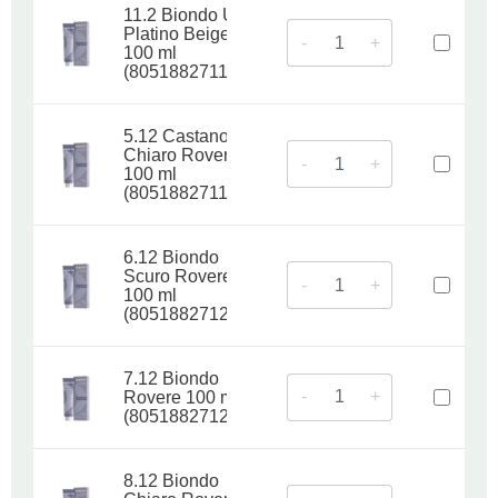
11.2 Biondo Ultra
Platino Beige
-
+
100 ml
(8051882711838)
5.12 Castano
Chiaro Rovere
-
+
100 ml
(8051882711999)
6.12 Biondo
Scuro Rovere
-
+
100 ml
(8051882712118)
7.12 Biondo
-
+
Rovere 100 ml
(8051882712255)
8.12 Biondo