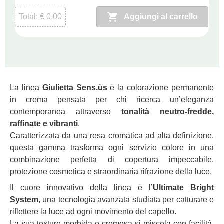
Total:
€
0,00
Aggiungi al carrello
La linea
Giulietta Sens.ùs
è la colorazione permanente
in crema pensata per chi ricerca un’eleganza
contemporanea attraverso
tonalità neutro-fredde,
raffinate e vibranti
.
Caratterizzata da una resa cromatica ad alta definizione,
questa gamma trasforma ogni servizio colore in una
combinazione perfetta di copertura impeccabile,
protezione cosmetica e straordinaria rifrazione della luce.
Il cuore innovativo della linea è l’
Ultimate Bright
System
, una tecnologia avanzata studiata per catturare e
riflettere la luce ad ogni movimento del capello.
La sua texture morbida e cremosa si miscela con facilità,