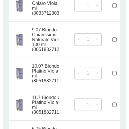
Chiaro Viola 100
-
+
ml
(8033712303031)
9.07 Biondo
Chiarissimo
-
+
Naturale Viola
100 ml
(8051882712507)
10.07 Biondo
Platino Viola 100
-
+
ml
(8051882711685)
11.7 Biondo Ultra
Platino Viola 100
-
+
ml
(8051882711791)
6.75 Biondo