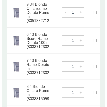
9.34 Biondo
Chiarissimo
-
+
Dorato Rame 100
ml
(8051882712569)
6.43 Biondo
Scuro Rame
-
+
Dorato 100 ml
(8033712302973)
7.43 Biondo
Rame Dorato 100
-
+
ml
(8033712302980)
8.4 Biondo
Chiaro Rame 100
-
+
ml
(8033315059151)