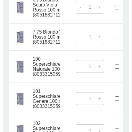
Scuro Viola
-
+
Rosso 100 ml
(8051882712194)
7.75 Biondo Viola
-
+
Rosso 100 ml
(8051882712347)
100
Superschiarente
-
+
Naturale 100 ml
(8033315059298)
101
Superschiarente
-
+
Cenere 100 ml
(8033315059304)
102
Superschiarente
-
+