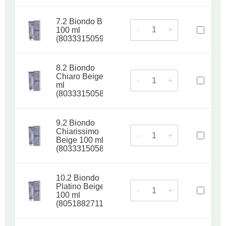
7.2 Biondo Beige
-
+
100 ml
(8033315059007)
8.2 Biondo
Chiaro Beige 100
-
+
ml
(8033315058994)
9.2 Biondo
Chiarissimo
-
+
Beige 100 ml
(8033315058987)
10.2 Biondo
Platino Beige
-
+
100 ml
(8051882711739)