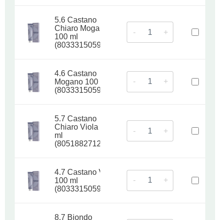
5.6 Castano
Chiaro Mogano
-
+
100 ml
(8033315059243)
4.6 Castano
-
+
Mogano 100 ml
(8033315059250)
5.7 Castano
Chiaro Viola 100
-
+
ml
(8051882712057)
4.7 Castano Viola
-
+
100 ml
(8033315059274)
8.7 Biondo