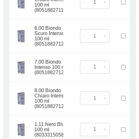
-
+
100 ml
(8051882711951)
6.00 Biondo
Scuro Intenso
-
+
100 ml
(8051882712071)
7.00 Biondo
-
+
Intenso 100 ml
(8051882712217)
8.00 Biondo
Chiaro Intenso
-
+
100 ml
(8051882712361)
1.11 Nero Blu
-
+
100 ml
(8033315058956)