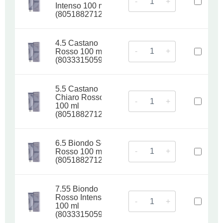
-
+
Intenso 100 ml
(8051882712484)
4.5 Castano
-
+
Rosso 100 ml
(8033315059212)
5.5 Castano
Chiaro Rosso
-
+
100 ml
(8051882712033)
6.5 Biondo Scuro
-
+
Rosso 100 ml
(8051882712187)
7.55 Biondo
Rosso Intenso
-
+
100 ml
(8033315059182)