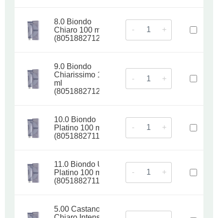
8.0 Biondo
-
+
Chiaro 100 ml
(8051882712354)
9.0 Biondo
Chiarissimo 100
-
+
ml
(8051882712491)
10.0 Biondo
-
+
Platino 100 ml
(8051882711678)
11.0 Biondo Ultra
-
+
Platino 100 ml
(8051882711784)
5.00 Castano
Chiaro Intenso