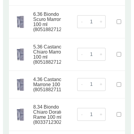
6.36 Biondo
Scuro Marrone
-
+
100 ml
(8051882712149)
5.36 Castano
Chiaro Marrone
-
+
100 ml
(8051882712026)
4.36 Castano
-
+
Marrone 100 ml
(8051882711906)
8.34 Biondo
Chiaro Dorato
-
+
Rame 100 ml
(8033712302959)