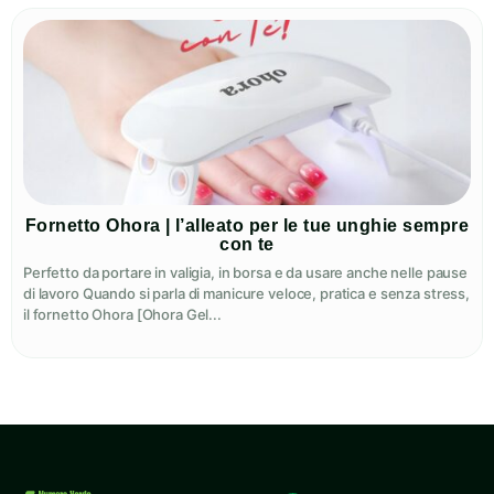
Fornetto Ohora | l’alleato per le tue unghie sempre
con te
Perfetto da portare in valigia, in borsa e da usare anche nelle pause
di lavoro Quando si parla di manicure veloce, pratica e senza stress,
il fornetto Ohora [Ohora Gel...