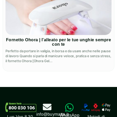
Fornetto Ohora | l’alleato per le tue unghie sempre
con te
Perfetto da portare in valigia, in borsa e da usare anche nelle pause
di lavoro Quando si parla di manicure veloce, pratica e senza stress,
il fornetto Ohora [Ohora Gel...
info@buymatta.it
WhatsApp
Metodi di
Lun-Ven 8.30-