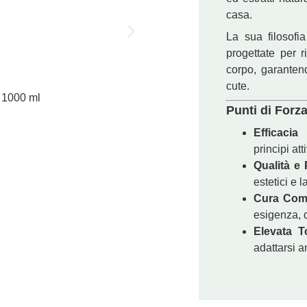
casa.
La sua filosof
progettate per 
corpo, garantendo
cute.
 1000 ml
Speci
Punti di Forz
€
27,70
Efficacia
principi att
Qualità e P
estetici e l
Cura Comp
esigenza, d
Elevata To
adattarsi a