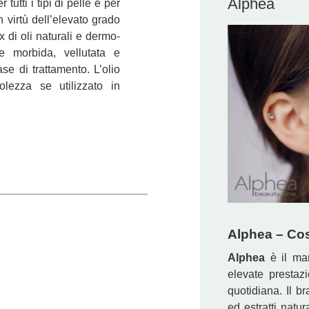
Alphea
utti i tipi di pelle e per
n virtù dell’elevato grado
x di oli naturali e dermo-
e morbida, vellutata e
e di trattamento. L’olio
lezza se utilizzato in
Alphea – Cos
Alphea
è il mar
elevate prestazi
quotidiana. Il b
ed estratti natur