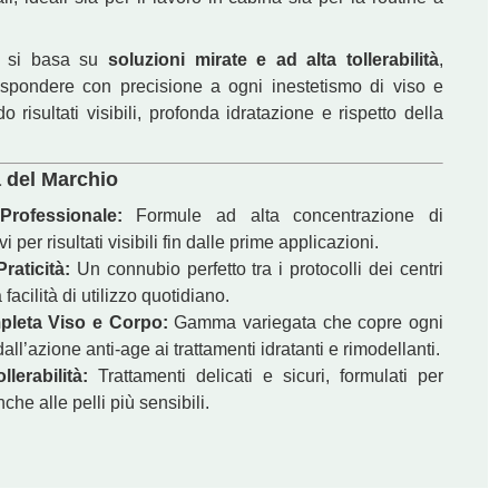
ia si basa su
soluzioni mirate e ad alta tollerabilità
,
rispondere con precisione a ogni inestetismo di viso e
 risultati visibili, profonda idratazione e rispetto della
ALPHEA
al Olio Dopo Cera Aloe 1000ml
a del Marchio
€
2
 Professionale:
Formule ad alta concentrazione di
ivi per risultati visibili fin dalle prime applicazioni.
raticità:
Un connubio perfetto tra i protocolli dei centri
a facilità di utilizzo quotidiano.
leta Viso e Corpo:
Gamma variegata che copre ogni
all’azione anti-age ai trattamenti idratanti e rimodellanti.
llerabilità:
Trattamenti delicati e sicuri, formulati per
nche alle pelli più sensibili.