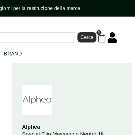
giorni per la restituzione della merce
0
Cerca
BRAND
Alphea
Special Olio Massaggio Neutro 1lt