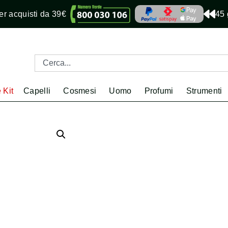
r acquisti da 39€
45 
 Kit
Capelli
Cosmesi
Uomo
Profumi
Strumenti