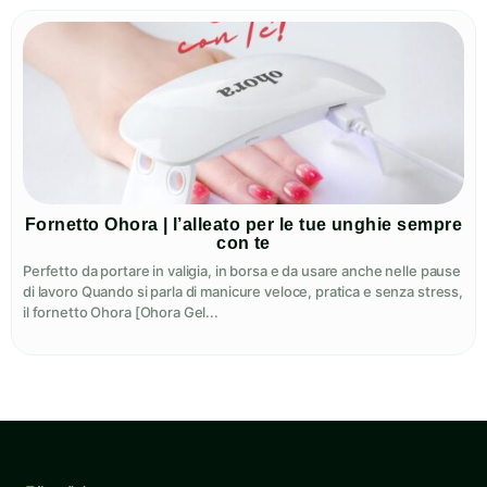
Fornetto Ohora | l’alleato per le tue unghie sempre
con te
Perfetto da portare in valigia, in borsa e da usare anche nelle pause
di lavoro Quando si parla di manicure veloce, pratica e senza stress,
il fornetto Ohora [Ohora Gel...