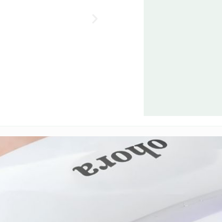
Hair Perfe
€
23,90