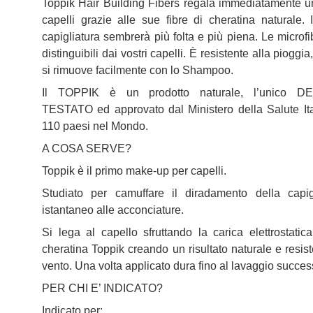
Toppik Hair Building Fibers regala immediatamente un 
capelli grazie alle sue fibre di cheratina naturale.
capigliatura sembrerà più folta e più piena. Le micro
distinguibili dai vostri capelli. È resistente alla piogg
si rimuove facilmente con lo Shampoo.
Il TOPPIK è un prodotto naturale, l’unico
TESTATO ed approvato dal Ministero della Salute Ita
110 paesi nel Mondo.
A COSA SERVE?
Toppik è il primo make-up per capelli.
Studiato per camuffare il diradamento della capi
istantaneo alle acconciature.
Si lega al capello sfruttando la carica elettrostatic
cheratina Toppik creando un risultato naturale e resis
vento. Una volta applicato dura fino al lavaggio succes
PER CHI E’ INDICATO?
Indicato per: