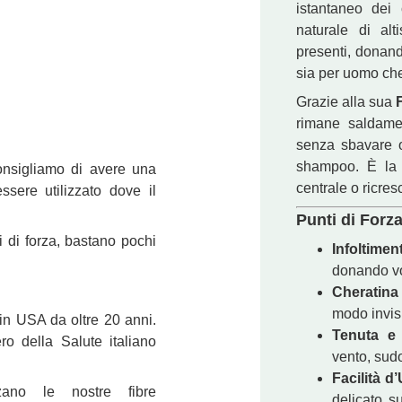
istantaneo dei 
naturale di alt
presenti, donand
sia per uomo ch
Grazie alla sua
rimane saldamen
senza sbavare o
shampoo. È la 
onsigliamo di avere una
centrale o ricres
sere utilizzato dove il
Punti di Forz
ti di forza, bastano pochi
Infoltimen
donando vo
Cheratina 
modo invisi
 in USA da oltre 20 anni.
Tenuta e 
o della Salute italiano
vento, sudo
Facilità d
zzano le nostre fibre
delicato s