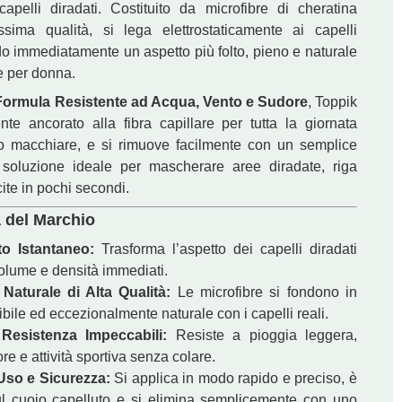
capelli diradati. Costituito da microfibre di cheratina
issima qualità, si lega elettrostaticamente ai capelli
o immediatamente un aspetto più folto, pieno e naturale
e per donna.
Formula Resistente ad Acqua, Vento e Sudore
, Toppik
te ancorato alla fibra capillare per tutta la giornata
 macchiare, e si rimuove facilmente con un semplice
soluzione ideale per mascherare aree diradate, riga
cite in pochi secondi.
a del Marchio
to Istantaneo:
Trasforma l’aspetto dei capelli diradati
lume e densità immediati.
Naturale di Alta Qualità:
Le microfibre si fondono in
bile ed eccezionalmente naturale con i capelli reali.
Resistenza Impeccabili:
Resiste a pioggia leggera,
re e attività sportiva senza colare.
’Uso e Sicurezza:
Si applica in modo rapido e preciso, è
ul cuoio capelluto e si elimina semplicemente con uno