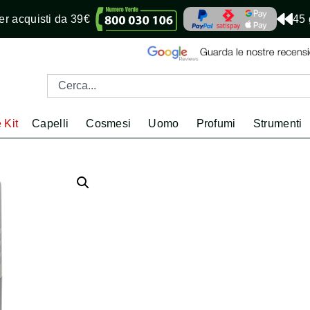
r acquisti da 39€
45 
 Kit
Capelli
Cosmesi
Uomo
Profumi
Strumenti