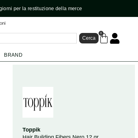
giorni per la restituzione della merce
0
Cerca
BRAND
Toppik
Hair Building Fibers Nero 12 gr