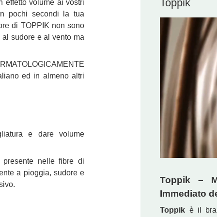
Toppik
effetto volume ai vostri
 In pochi secondi la tua
fibre di TOPPIK non sono
ia, al sudore e al vento ma
 DERMATOLOGICAMENTE
liano ed in almeno altri
gliatura e dare volume
a presente nelle fibre di
tente a pioggia, sudore e
Toppik – Mi
sivo.
Immediato de
Toppik
è il bra