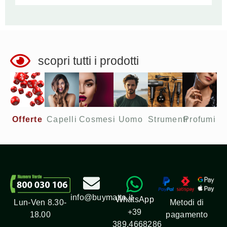
scopri tutti i prodotti
Offerte​
Capelli
Cosmesi
Uomo
Strumenti
Profumi
info@buymatta.it
WhatsApp
Metodi di
Lun-Ven 8.30-
+39
pagamento
18.00
389.4668286