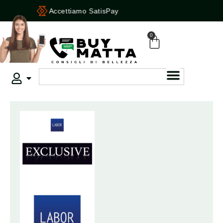
Accettiamo SatisPay
0