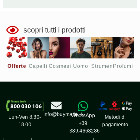
scopri tutti i prodotti
Offerte​
Capelli
Cosmesi
Uomo
Strumenti
Profumi
info@buymatta.it
WhatsApp
Metodi di
Lun-Ven 8.30-
+39
pagamento
18.00
389.4668286