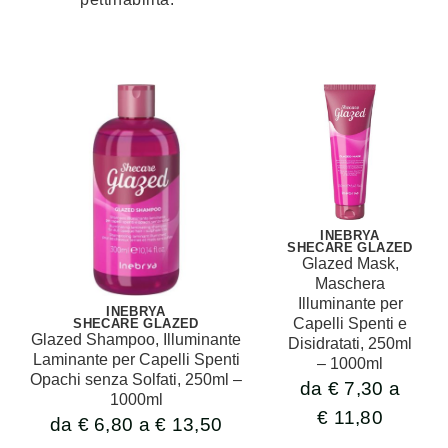
INEBRYA
SHECARE GLAZED
Glazed Mask,
Maschera
Illuminante per
INEBRYA
Capelli Spenti e
SHECARE GLAZED
Glazed Shampoo, Illuminante
Disidratati, 250ml
Laminante per Capelli Spenti
– 1000ml
Opachi senza Solfati, 250ml –
da
€
7,30
a
1000ml
€
11,80
da
€
6,80
a
€
13,50