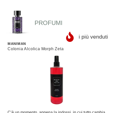
PROFUMI
i più venduti
MANIMAN
L
Colonia Alcolica Morph Zeta
S
C’è un momento, appena la indossi, in cui tutto cambia
L