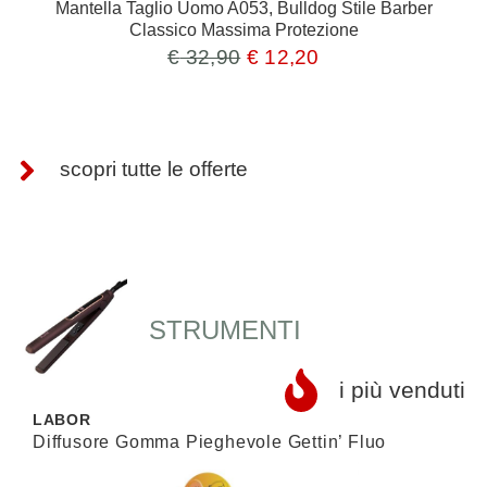
Mantella Taglio Uomo A053, Bulldog Stile Barber
Classico Massima Protezione
€
32,90
€
12,20
scopri tutte le offerte
STRUMENTI
i più venduti
LABOR
Diffusore Gomma Pieghevole Gettin’ Fluo
P
E