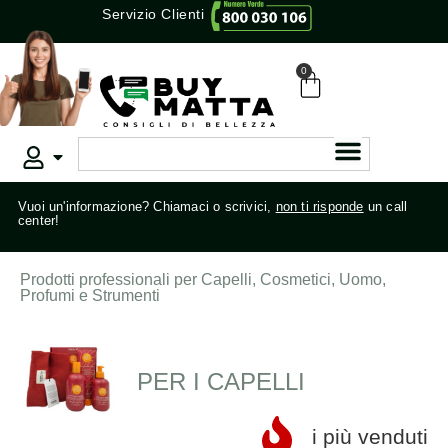
Servizio Clienti
0
Vuoi un'informazione? Chiamaci o scrivici,
non ti risponde
un call
center!
Prodotti professionali per Capelli, Cosmetici, Uomo,
Profumi e Strumenti
PER I CAPELLI
i più venduti