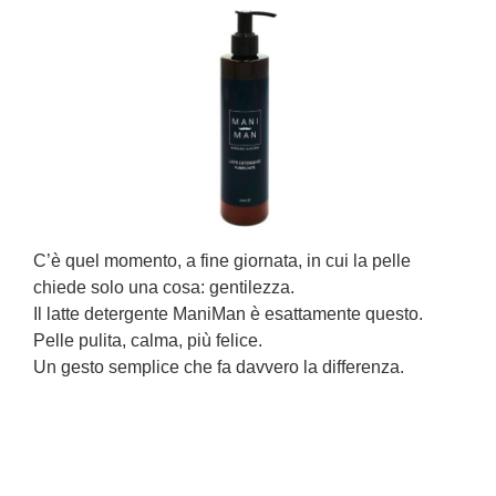
C’è quel momento, a fine giornata, in cui la pelle
L
chiede solo una cosa: gentilezza.
s
Il latte detergente ManiMan è esattamente questo.
L
Pelle pulita, calma, più felice.
o
Un gesto semplice che fa davvero la differenza.
È
l
C