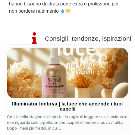
hanno bisogno di idratazione extra e protezione per
R
non perdere nutrimento
Consigli, tendenze, ispirazioni
Illuminator Inebrya | la luce che accende i tuoi
capelli
Con la bella stagione alle porte, la voglia di leggerezza e luminosità
non riguarda solo la pelle: anche i capelli chiedono nuova vitalità.
Dopo i mesi più freddi, in cui...