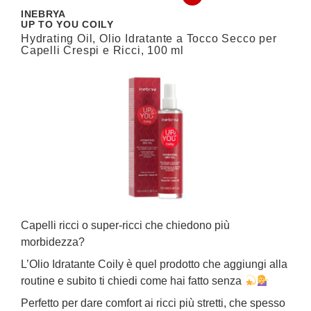
INEBRYA
I
UP TO YOU COILY
U
Hydrating Oil, Olio Idratante a Tocco Secco per
3
Capelli Crespi e Ricci, 100 ml
N
Capelli ricci o super‑ricci che chiedono più
C
morbidezza?
c
L’Olio Idratante Coily è quel prodotto che aggiungi alla
I
routine e subito ti chiedi come hai fatto senza
a
l
Perfetto per dare comfort ai ricci più stretti, che spesso