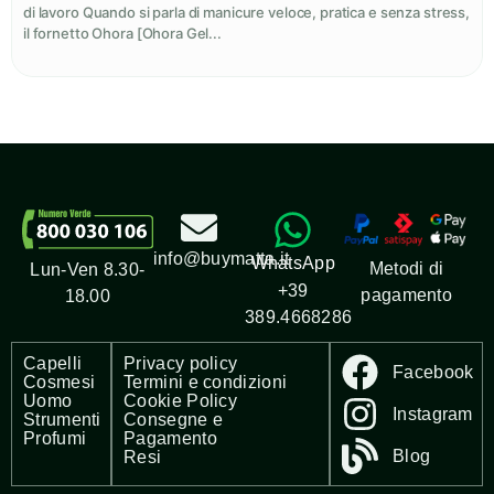
di lavoro Quando si parla di manicure veloce, pratica e senza stress,
il fornetto Ohora [Ohora Gel...
info@buymatta.it
WhatsApp
Metodi di
Lun-Ven 8.30-
+39
pagamento
18.00
389.4668286
Capelli
Privacy policy
Facebook
Cosmesi
Termini e condizioni
Uomo
Cookie Policy
Instagram
Strumenti
Consegne e
Profumi
Pagamento
Blog
Resi