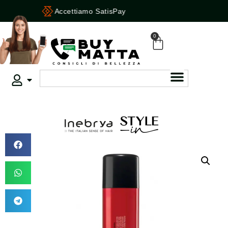
Accettiamo SatisPay
0