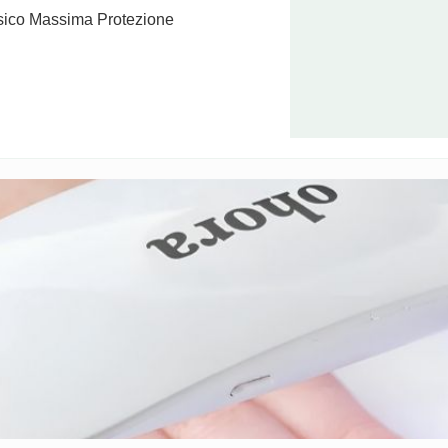
Pro Vector Liner Hair Shaver
ssico Massima Protezione
€
89,90