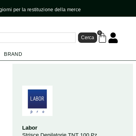
giorni per la restituzione della merce
0
Cerca
BRAND
Labor
Strisce Depilatorie TNT 100 Pz