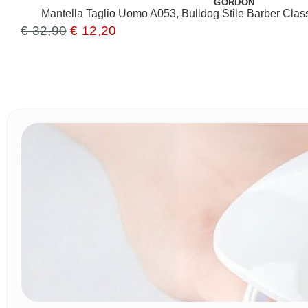
GORDON
Mantella Taglio Uomo A053, Bulldog Stile Barber Cla
€
32,90
€
12,20