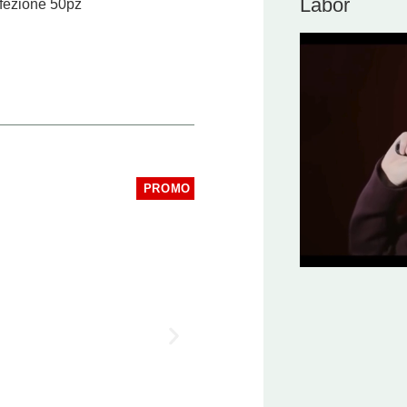
Labor
nfezione 50pz
PROMO