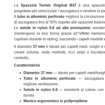
La
Spazzola Termix Original Ø37
è una spazzola
progettata per velocizzare l’asciugatura e rendere la pi
Il
tubo in alluminio perforato
migliora la circolazione 
di asciugatura fino al 50% rispetto alle spazzole tradizi
Le
setole in nylon 6.6 ad alte prestazioni
, resiste
mantengono la loro forma grazie all’“effetto memori
capillare durante lo styling, lasciando i capelli morbidi e
Il diametro
37 mm
è ideale per capelli medi, lunghi e 
creare volume, onde morbide, ricci ampi o lisciatur
controllo.
Caratteristiche
Diametro 37 mm
— ideale per capelli medi/lung
Tubo in alluminio perforato
— asciugatura p
migliore ventilazione .
Setole in nylon 6.6
— resistenti al calore, con
durata .
Manico ergonomico in polipropilene