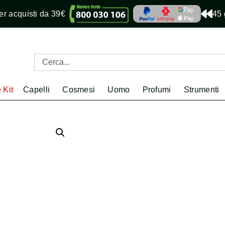
r acquisti da 39€
45 
 Kit
Capelli
Cosmesi
Uomo
Profumi
Strumenti