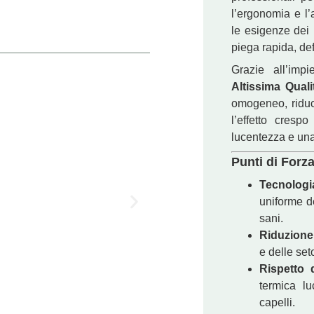
l’ergonomia e l’
le esigenze dei 
piega rapida, def
Grazie all’imp
Altissima Quali
omogeneo, riduc
l’effetto cresp
lucentezza e una
Punti di Forz
Tecnologi
uniforme de
sani.
Riduzione
e delle set
Rispetto 
€
10,00
termica l
capelli.