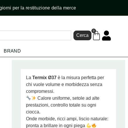
giorni per la restituzione della merce
0
Cerca
BRAND
La
Termix Ø37
è la misura perfetta per
chi vuole volume e morbidezza senza
compromessi.
Calore uniforme, setole ad alte
prestazioni, controllo totale su ogni
ciocca.
Onde morbide, ricci ampi, liscio naturale:
pronta a brillare in ogni piega