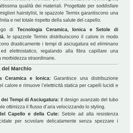
altissima qualità dei materiali. Progettate per soddisfare
migliori hairstylist, le spazzole Termix garantiscono una
inita e nel totale rispetto della salute del capello.
iego di
Tecnologia Ceramica, Ionica e Setole di
tà
, le spazzole Termix distribuiscono il calore in modo
ono drasticamente i tempi di asciugatura ed eliminano
o ed elettrostatico, regalando alla fibra capillare una
 morbidezza straordinarie.
a del Marchio
a Ceramica e Ionica:
Garantisce una distribuzione
l calore e rimuove l’elettricità statica per capelli lucidi e
 dei Tempi di Asciugatura:
Il design avanzato del tubo
ole ottimizza il flusso d’aria velocizzando lo styling.
TERMIX
del Capello e della Cute:
Setole ad alta resistenza
Spazzola Ø43
€
8
ucidate per scivolare delicatamente senza spezzare i