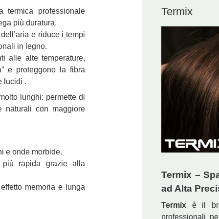
Termix
 termica professionale
ega più duratura.
dell’aria e riduce i tempi
onali in legno.
nti alle alte temperature,
a” e proteggono la fibra
 lucidi .
molto lunghi: permette di
e naturali con maggiore
hi e onde morbide.
iù rapida grazie alla
Termix – Spa
 effetto memoria e lunga
ad Alta Prec
Termix
è il br
professionali pe