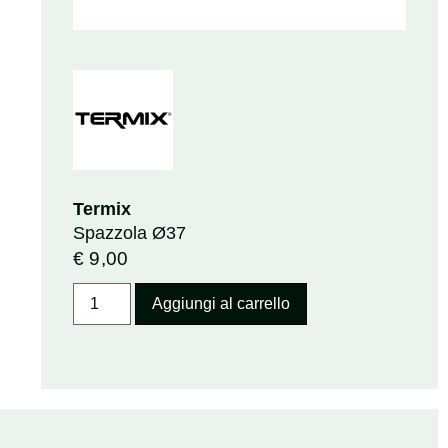
Termix
Spazzola Ø37
€
9,00
Aggiungi al carrello