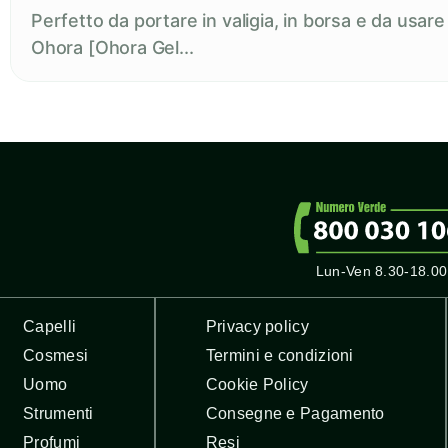
Perfetto da portare in valigia, in borsa e da usar
Ohora [Ohora Gel...
Lun-Ven 8.30-18.00
Capelli
Privacy policy
Cosmesi
Termini e condizioni
Uomo
Cookie Policy
Strumenti
Consegne e Pagamento
Profumi
Resi