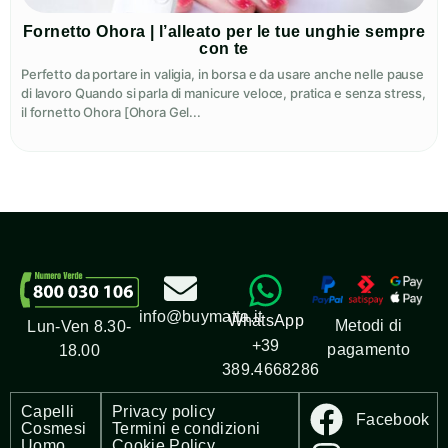
Fornetto Ohora | l’alleato per le tue unghie sempre
con te
Perfetto da portare in valigia, in borsa e da usare anche nelle pause
di lavoro Quando si parla di manicure veloce, pratica e senza stress,
il fornetto Ohora [Ohora Gel...
info@buymatta.it
WhatsApp
Metodi di
Lun-Ven 8.30-
+39
pagamento
18.00
389.4668286
Capelli
Privacy policy
Facebook
Cosmesi
Termini e condizioni
Uomo
Cookie Policy