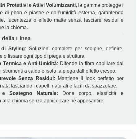
SENSUS
ltri Protettivi e Attivi Volumizzanti
, la gamma protegge i
TABÙ
re di phon e piastre e dall’umidità esterna, garantendo
r 43, Pasta Fibrosa Modellante, 75ml
€
1
le, lucentezza o effetto matte senza lasciare residui e
re la chioma.
 della Linea
 di Styling:
Soluzioni complete per scolpire, definire,
 o fissare ogni tipo di piega e struttura.
e Termica e Anti-Umidità:
Difende la fibra capillare dal
i strumenti a caldo e isola la piega dall’effetto crespo.
revole Senza Residui:
Mantiene il look perfetto per
ornata lasciando i capelli naturali e facili da spazzolare.
o e Sostegno Naturale:
Dona corpo, elasticità e
za alla chioma senza appiccicare né appesantire.