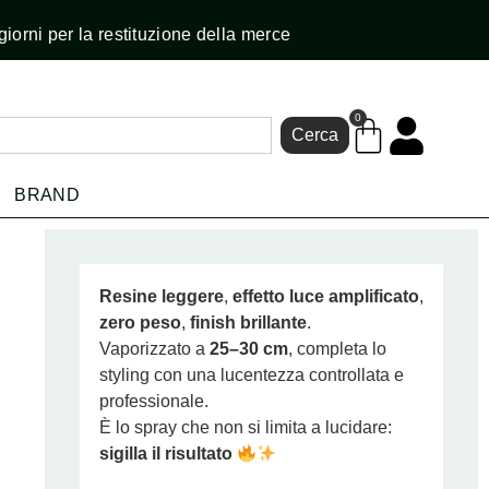
giorni per la restituzione della merce
0
Cerca
BRAND
Resine leggere
,
effetto luce amplificato
,
zero peso
,
finish brillante
.
Vaporizzato a
25–30 cm
, completa lo
styling con una lucentezza controllata e
professionale.
È lo spray che non si limita a lucidare:
sigilla il risultato