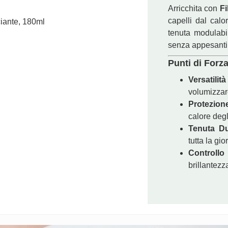
Arricchita con
Fi
capelli dal calo
ciante, 180ml
Shape Creato
€
19,50
tenuta modulabi
senza appesanti
Punti di Forza
Versatilità
volumizzare
Protezion
calore degl
Tenuta Du
tutta la gi
Controll
brillantez