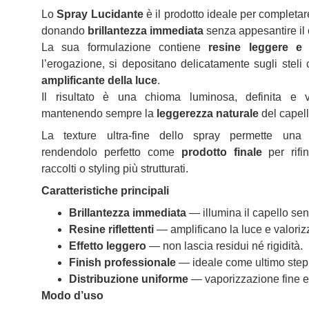
Lo
Spray Lucidante
è il prodotto ideale per completar
donando
brillantezza immediata
senza appesantire il 
La sua formulazione contiene
resine leggere e ri
l’erogazione, si depositano delicatamente sugli stel
amplificante della luce
.
Il risultato è una chioma luminosa, definita e v
mantenendo sempre la
leggerezza naturale
del capell
La texture ultra‑fine dello spray permette una d
rendendolo perfetto come
prodotto finale
per rifin
raccolti o styling più strutturati.
Caratteristiche principali
Brillantezza immediata
— illumina il capello se
Resine riflettenti
— amplificano la luce e valorizz
Effetto leggero
— non lascia residui né rigidità.
Finish professionale
— ideale come ultimo step 
Distribuzione uniforme
— vaporizzazione fine e 
Modo d’uso