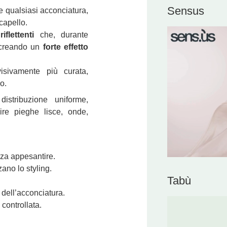
Sensus
e qualsiasi acconciatura,
capello.
flettenti
che, durante
i creando un
forte effetto
isivamente più curata,
o.
istribuzione uniforme,
ire pieghe lisce, onde,
nza appesantire.
ano lo styling.
Tabù
dell’acconciatura.
controllata.