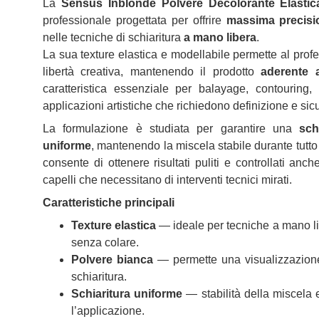
La
Sensus Inblonde Polvere Decolorante Elastic
professionale progettata per offrire
massima precisi
nelle tecniche di schiaritura
a mano libera
.
La sua texture elastica e modellabile permette al profe
libertà creativa, mantenendo il prodotto
aderente a
caratteristica essenziale per balayage, contouring, 
applicazioni artistiche che richiedono definizione e sic
La formulazione è studiata per garantire una
sch
uniforme
, mantenendo la miscela stabile durante tutto
consente di ottenere risultati puliti e controllati an
capelli che necessitano di interventi tecnici mirati.
Caratteristiche principali
Texture elastica
— ideale per tecniche a mano li
senza colare.
Polvere bianca
— permette una visualizzazione
schiaritura.
Schiaritura uniforme
— stabilità della miscela e
l’applicazione.