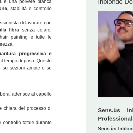
Inblonde D
a
è una polvere bianca
one
, stabilità e controllo
ssionista di lavorare con
lla fibra
senza colare,
hair painting e tutte le
urezza.
iaritura progressiva e
 il tempo di posa. Questo
che su sezioni ampie o su
bera, aderisce al capello
 chiara del processo di
Sens.ùs I
Professional
 controllo totale durante
Sens.ùs Inblo