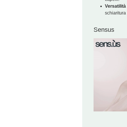
€
38,25
Versatili
schiaritura
Sensus