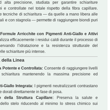
d alta precisione, studiata per garantire schiariture
i e controllate nel totale rispetto della fibra capillare.
 le tecniche di schiaritura — da quelle a mano libera alle
tali e con stagnola — permette di raggiungere biondi puri
e
Formule Arricchite con Pigmenti Anti-Giallo e Attivi
alizza efficacemente i residui caldi durante il processo di
eservando l’idratazione e la resistenza strutturale del
le schiariture più intense.
 della Linea
a Potente e Controllata:
Consente di raggiungere livelli
i schiaritura mantenendo la massima precisione ed
i-Giallo Integrata:
I pigmenti neutralizzanti contrastano
i e dorati direttamente in fase di posa.
e della Struttura Capillare:
Preserva la salute e
SENSUS
INBLONDE DECO
tà dello stelo riducendo al minimo lo stress chimico sui
vere Decolorante Grigia fino a 9 Toni, 450Gr