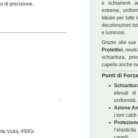
e schiarienti a
e di precisione.
estreme, uniform
Ideale per tutte
decolorazioni to
e luminosi.
Grazie alle su
Protettivi
, neutr
schiaritura, pr
capello anche nel
Punti di Forza
Schiaritur
elevati d
uniformità.
Azione Ant
i toni cald
Protezion
l’elastici
nte Viola, 450Gr
Ultra Platinum, Pol
capelli.