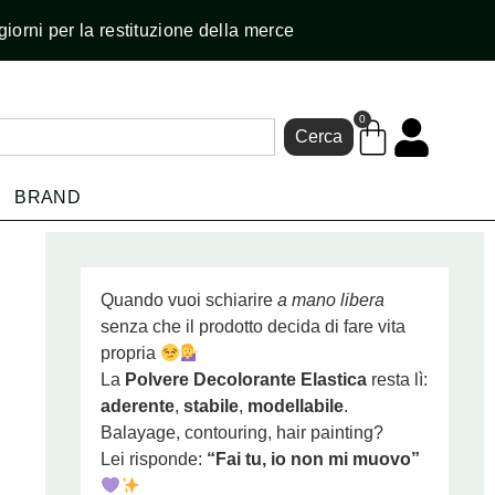
giorni per la restituzione della merce
0
Cerca
BRAND
Quando vuoi schiarire
a mano libera
senza che il prodotto decida di fare vita
propria
La
Polvere Decolorante Elastica
resta lì:
aderente
,
stabile
,
modellabile
.
Balayage, contouring, hair painting?
Lei risponde:
“Fai tu, io non mi muovo”