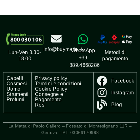
info@buymatta.it
WhatsApp
Metodi di
Lun-Ven 8.30-
+39
pagamento
18.00
389.4668286
Capelli
Privacy policy
Facebook
Cosmesi
Termini e condizioni
Uomo
Cookie Policy
Instagram
Strumenti
Consegne e
Profumi
Pagamento
Blog
Resi
La Matta di Paolo Callero – Fossato di Montesignano 11R –
Genova – P.I. 03066170998