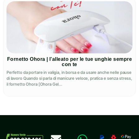
Fornetto Ohora | l’alleato per le tue unghie sempre
con te
Perfetto da portare in valigia, in borsa e da usare anche nelle pause
di lavoro Quando si parla di manicure veloce, pratica e senza stress,
il fornetto Ohora [Ohora Gel...