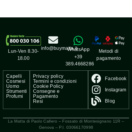
info@buymatta.it
WhatsApp
Metodi di
Lun-Ven 8.30-
+39
pagamento
18.00
389.4668286
Capelli
Privacy policy
Facebook
Cosmesi
Termini e condizioni
Uomo
Cookie Policy
Instagram
Strumenti
Consegne e
Profumi
Pagamento
Blog
Resi
La Matta di Paolo Callero – Fossato di Montesignano 11R –
Genova – P.I. 03066170998