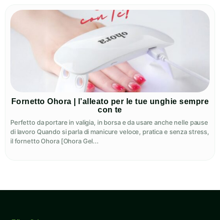
Fornetto Ohora | l’alleato per le tue unghie sempre
con te
Perfetto da portare in valigia, in borsa e da usare anche nelle pause
di lavoro Quando si parla di manicure veloce, pratica e senza stress,
il fornetto Ohora [Ohora Gel...