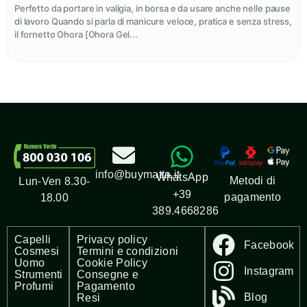
Perfetto da portare in valigia, in borsa e da usare anche nelle pause
di lavoro Quando si parla di manicure veloce, pratica e senza stress,
il fornetto Ohora [Ohora Gel...
info@buymatta.it
WhatsApp
Metodi di
Lun-Ven 8.30-
+39
pagamento
18.00
389.4668286
Capelli
Privacy policy
Facebook
Cosmesi
Termini e condizioni
Uomo
Cookie Policy
Instagram
Strumenti
Consegne e
Profumi
Pagamento
Blog
Resi