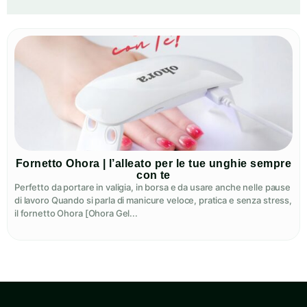
Fornetto Ohora | l’alleato per le tue unghie sempre
con te
Perfetto da portare in valigia, in borsa e da usare anche nelle pause
di lavoro Quando si parla di manicure veloce, pratica e senza stress,
il fornetto Ohora [Ohora Gel...