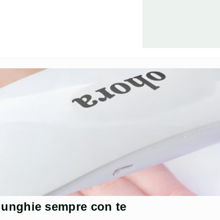
€
89,90
ue unghie sempre con te