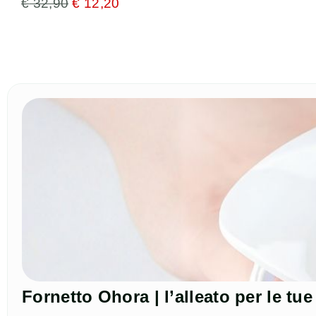
€
32,90
€
12,20
Fornetto Ohora | l’alleato per le t