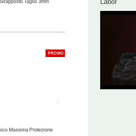
Labor
sovrapposto Taglio 3mm
PROMO
Pro Vector Liner Hair Shaver
ssico Massima Protezione