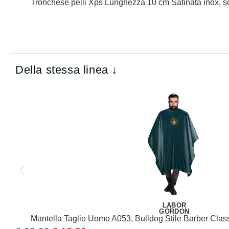
Tronchese pelli Xps Lunghezza 10 cm Satinata inox, 
Della stessa linea ↓
LABOR
GORDON
Mantella Taglio Uomo A053, Bulldog Stile Barber Cla