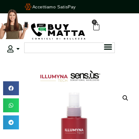
Accettiamo SatisPay
0