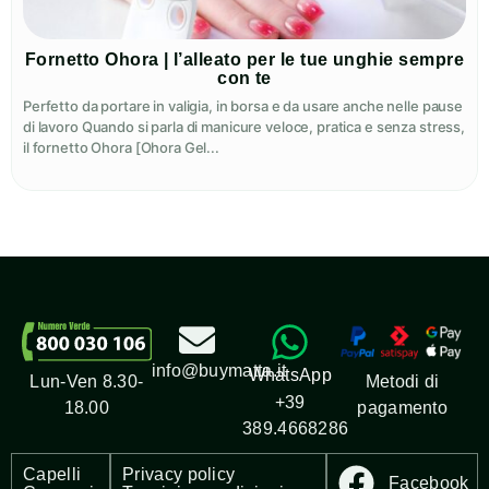
Fornetto Ohora | l’alleato per le tue unghie sempre
con te
Perfetto da portare in valigia, in borsa e da usare anche nelle pause
di lavoro Quando si parla di manicure veloce, pratica e senza stress,
il fornetto Ohora [Ohora Gel...
info@buymatta.it
WhatsApp
Metodi di
Lun-Ven 8.30-
+39
pagamento
18.00
389.4668286
Capelli
Privacy policy
Facebook