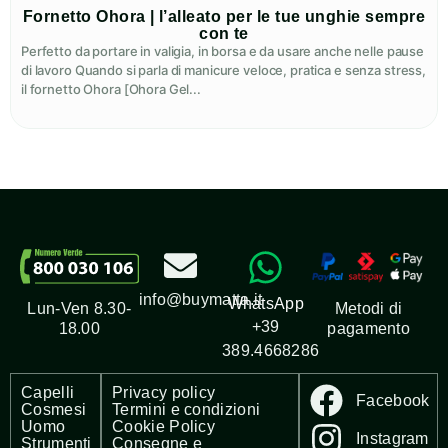
Fornetto Ohora | l’alleato per le tue unghie sempre
con te
Perfetto da portare in valigia, in borsa e da usare anche nelle pause
di lavoro Quando si parla di manicure veloce, pratica e senza stress,
il fornetto Ohora [Ohora Gel...
info@buymatta.it
WhatsApp
Metodi di
Lun-Ven 8.30-
+39
pagamento
18.00
389.4668286
Capelli
Privacy policy
Facebook
Cosmesi
Termini e condizioni
Uomo
Cookie Policy
Instagram
Strumenti
Consegne e