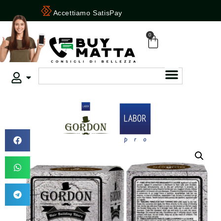
Accettiamo SatisPay
0