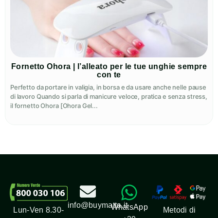
Fornetto Ohora | l’alleato per le tue unghie sempre
con te
Perfetto da portare in valigia, in borsa e da usare anche nelle pause
di lavoro Quando si parla di manicure veloce, pratica e senza stress,
il fornetto Ohora [Ohora Gel...
info@buymatta.it
WhatsApp
Metodi di
Lun-Ven 8.30-