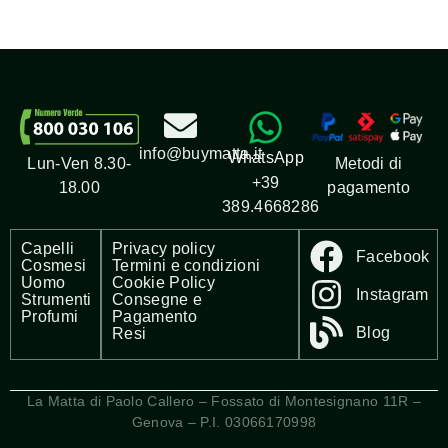
info@buymatta.it
WhatsApp
Metodi di
Lun-Ven 8.30-
+39
pagamento
18.00
389.4668286
Capelli
Privacy policy
Facebook
Cosmesi
Termini e condizioni
Uomo
Cookie Policy
Instagram
Strumenti
Consegne e
Profumi
Pagamento
Blog
Resi
La Matta di Paolo Callero – Fossato di Montesignano 11R –
Genova – P.I. 03066170998