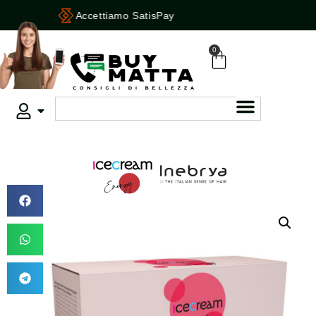
Accettiamo SatisPay
0