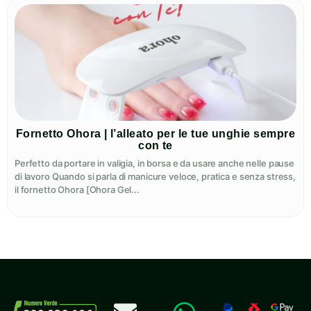
Fornetto Ohora | l’alleato per le tue unghie sempre
con te
Perfetto da portare in valigia, in borsa e da usare anche nelle pause
di lavoro Quando si parla di manicure veloce, pratica e senza stress,
il fornetto Ohora [Ohora Gel...