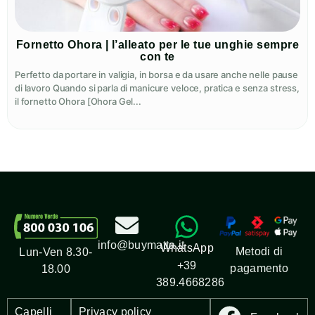
Fornetto Ohora | l’alleato per le tue unghie sempre
con te
Perfetto da portare in valigia, in borsa e da usare anche nelle pause
di lavoro Quando si parla di manicure veloce, pratica e senza stress,
il fornetto Ohora [Ohora Gel...
info@buymatta.it
WhatsApp
Metodi di
Lun-Ven 8.30-
+39
pagamento
18.00
389.4668286
Capelli
Privacy policy