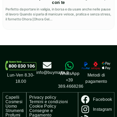
con te
Perfetto da portare in valigia, in borsa e da usare anche nelle pause
di lavoro Quando si parla di manicure veloce, pratica e senza stress,
il fornetto Ohora [Ohora Gel...
info@buymatta.it
WhatsApp
Metodi di
Lun-Ven 8.30-
+39
pagamento
18.00
389.4668286
Capelli
Privacy policy
Facebook
Cosmesi
Termini e condizioni
Uomo
Cookie Policy
Instagram
Strumenti
Consegne e
Profumi
Pagamento