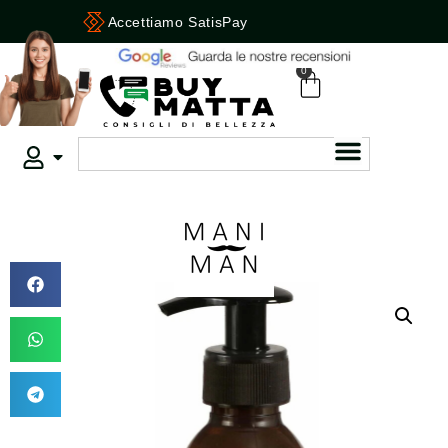
Accettiamo SatisPay
0