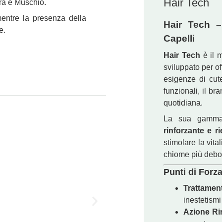
Hair Tech
ora e Muschio.
 mentre la presenza della
Hair Tech –
e.
Capelli
Hair Tech
è il m
sviluppato per of
esigenze di cut
funzionali, il b
quotidiana.
La sua gamma
rinforzante e ri
stimolare la vital
chiome più deboli
Punti di Forz
Trattamenti
inestetismi
Azione Rin