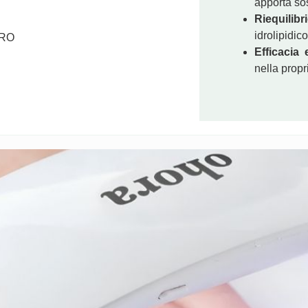
apporta sos
Riequilibr
idrolipidico
ERO
RITOCCO 
Efficacia 
€
8,00
nella propr