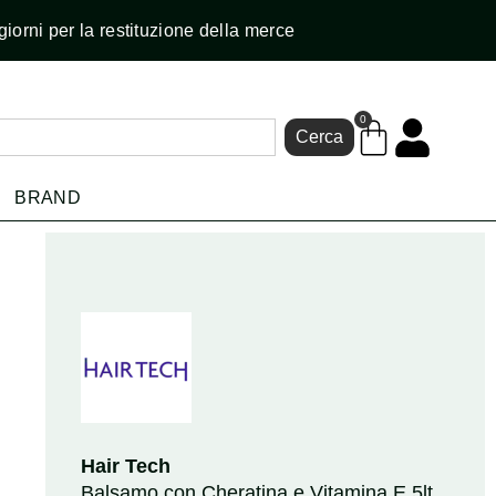
giorni per la restituzione della merce
0
Cerca
BRAND
Hair Tech
Balsamo con Cheratina e Vitamina E 5lt