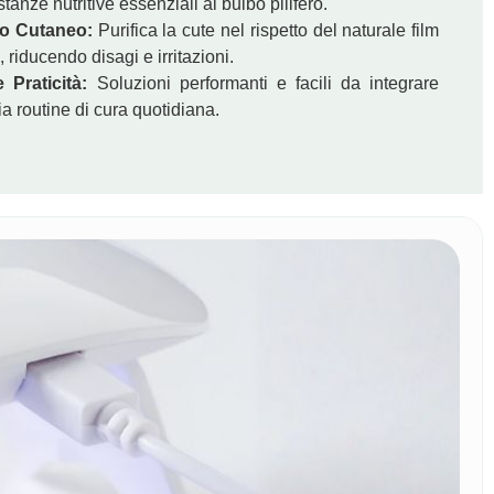
tanze nutritive essenziali al bulbo pilifero.
io Cutaneo:
Purifica la cute nel rispetto del naturale film
HAIR TECH
, riducendo disagi e irritazioni.
COLORE SPRAY CASTANO SCURO
e Praticità:
Soluzioni performanti e facili da integrare
€
8
ia routine di cura quotidiana.