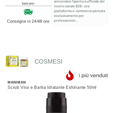
annunciare l’apertura ufficiale del
bancario
nostro canale B2B: una
piattaforma e-commerce pensata
esclusivamente per
professionisti...
Consegne in 24/48 ore
COSMESI
i più venduti
MANIMAN
J
Scrub Viso e Barba Idratante Esfoliante 50ml
A