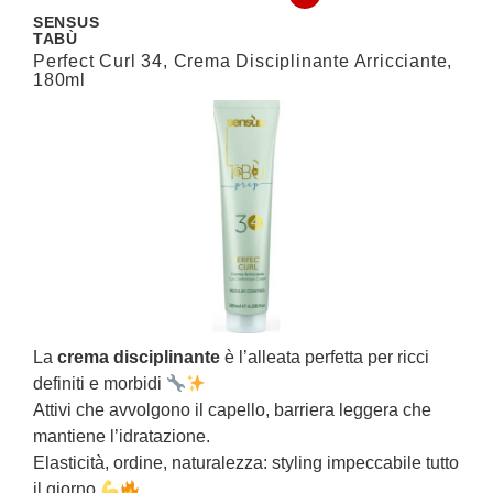
SENSUS
I
TABÙ
U
Perfect Curl 34, Crema Disciplinante Arricciante,
V
180ml
F
La
crema disciplinante
è l’alleata perfetta per ricci
Q
definiti e morbidi
V
Attivi che avvolgono il capello, barriera leggera che
mantiene l’idratazione.
D
Elasticità, ordine, naturalezza: styling impeccabile tutto
c
il giorno