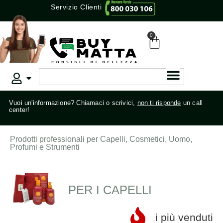
Servizio Clienti
0
Vuoi un'informazione? Chiamaci o scrivici,
non ti risponde
un call
center!
Prodotti professionali per Capelli, Cosmetici, Uomo,
Profumi e Strumenti
PER I CAPELLI
i più venduti