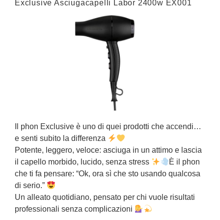
Exclusive Asciugacapelli Labor 2400w EX001
P
E
f
Il phon Exclusive è uno di quei prodotti che accendi…
e senti subito la differenza
L
Potente, leggero, veloce: asciuga in un attimo e lascia
s
il capello morbido, lucido, senza stress
È il phon
T
che ti fa pensare: “Ok, ora sì che sto usando qualcosa
“
di serio.”
a
Un alleato quotidiano, pensato per chi vuole risultati
U
professionali senza complicazioni