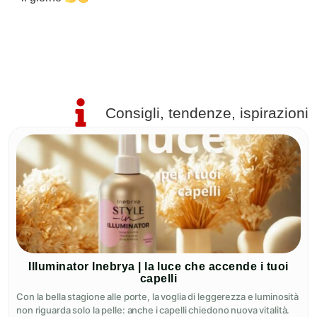
P
Consigli, tendenze, ispirazioni
Illuminator Inebrya | la luce che accende i tuoi
capelli
Con la bella stagione alle porte, la voglia di leggerezza e luminosità
non riguarda solo la pelle: anche i capelli chiedono nuova vitalità.