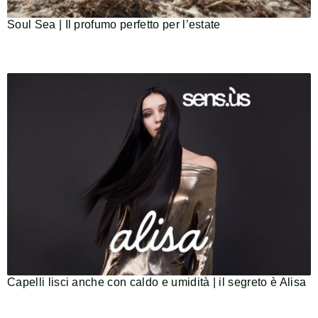
Soul Sea | Il profumo perfetto per l’estate
Capelli lisci anche con caldo e umidità | il segreto è Alisa